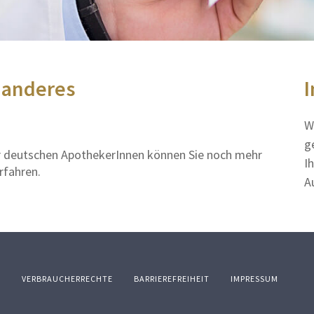
 anderes
I
W
g
er deutschen ApothekerInnen können Sie noch mehr
I
rfahren.
A
Z
VERBRAUCHERRECHTE
BARRIEREFREIHEIT
IMPRESSUM