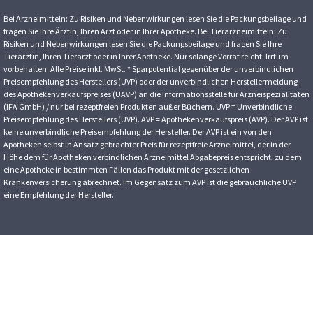
Bei Arzneimitteln: Zu Risiken und Nebenwirkungen lesen Sie die Packungsbeilage und
fragen Sie Ihre Ärztin, Ihren Arzt oder in Ihrer Apotheke. Bei Tierarzneimitteln: Zu
Risiken und Nebenwirkungen lesen Sie die Packungsbeilage und fragen Sie Ihre
Tierärztin, Ihren Tierarzt oder in Ihrer Apotheke. Nur solange Vorrat reicht. Irrtum
vorbehalten. Alle Preise inkl. MwSt. * Sparpotential gegenüber der unverbindlichen
Preisempfehlung des Herstellers (UVP) oder der unverbindlichen Herstellermeldung
des Apothekenverkaufspreises (UAVP) an die Informationsstelle für Arzneispezialitäten
(IFA GmbH) / nur bei rezeptfreien Produkten außer Büchern. UVP = Unverbindliche
Preisempfehlung des Herstellers (UVP). AVP = Apothekenverkaufspreis (AVP). Der AVP ist
keine unverbindliche Preisempfehlung der Hersteller. Der AVP ist ein von den
Apotheken selbst in Ansatz gebrachter Preis für rezeptfreie Arzneimittel, der in der
Höhe dem für Apotheken verbindlichen Arzneimittel Abgabepreis entspricht, zu dem
eine Apotheke in bestimmten Fällen das Produkt mit der gesetzlichen
Krankenversicherung abrechnet. Im Gegensatz zum AVP ist die gebräuchliche UVP
eine Empfehlung der Hersteller.