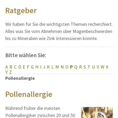
Ratgeber
Wir haben für Sie die wichtigsten Themen recherchiert.
Alles was Sie vom Abnehmen über Magenbeschwerden
bis zu Mineralien wie Zink interessieren könnte.
Bitte wählen Sie:
A
B
C
D
E
F
G
H
I
J
K
L
M
N
O
P
Q
R
S
T
U
V
W
X
Y
Z
Pollenallergie
Pollenallergie
Während früher die meisten
Pollenallergiker zwischen 20 und 50