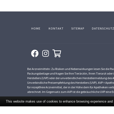
HOME
KONTAKT
SITEMAP
DATENSCHUT
Bei Arzneimitteln: Zu Risiken und Nebenwirkungen lesen Sie die Pack
Packungsbeilage und fragen Sie Ihre Tierärztin, Ihren Tierarzt oder 
Herstellers (UVP) oder der unverbindlichen Herstellermeldung des A
Unverbindliche Preisempfehlung des Herstellers (UVP). AVP = Apothek
für rezeptfreie Arzneimittel, der in der Höhe dem für Apotheken v
abrechnet. Im Gegensatz zum AVP ist die gebräuchliche UVP eine Em
This website makes use of cookies to enhance browsing experience and pr