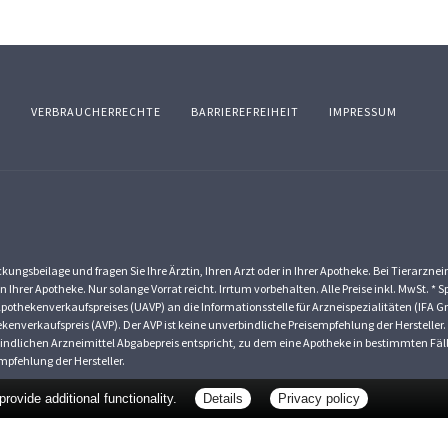
Z
VERBRAUCHERRECHTE
BARRIEREFREIHEIT
IMPRESSUM
ungsbeilage und fragen Sie Ihre Ärztin, Ihren Arzt oder in Ihrer Apotheke. Bei Tierarzne
in Ihrer Apotheke. Nur solange Vorrat reicht. Irrtum vorbehalten. Alle Preise inkl. MwSt.
pothekenverkaufspreises (UAVP) an die Informationsstelle für Arzneispezialitäten (IFA G
enverkaufspreis (AVP). Der AVP ist keine unverbindliche Preisempfehlung der Hersteller. 
erbindlichen Arzneimittel Abgabepreis entspricht, zu dem eine Apotheke in bestimmten F
pfehlung der Hersteller.
ovide additional functionality.
Details
Privacy policy