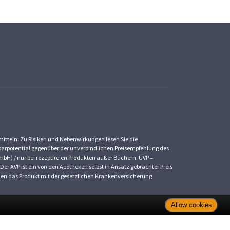
imitteln: Zu Risiken und Nebenwirkungen lesen Sie die
 * Sparpotential gegenüber der unverbindlichen Preisempfehlung des
mbH) / nur bei rezeptfreien Produkten außer Büchern. UVP =
Der AVP ist ein von den Apotheken selbst in Ansatz gebrachter Preis
ällen das Produkt mit der gesetzlichen Krankenversicherung
Allow cookies