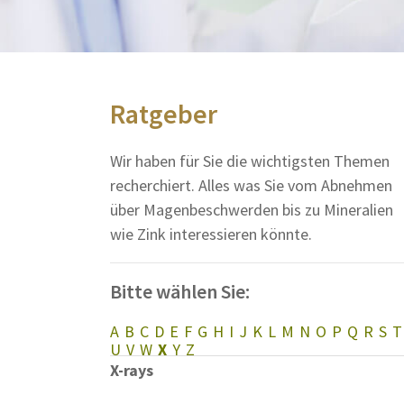
Ratgeber
Wir haben für Sie die wichtigsten Themen
recherchiert. Alles was Sie vom Abnehmen
über Magenbeschwerden bis zu Mineralien
wie Zink interessieren könnte.
Bitte wählen Sie:
A
B
C
D
E
F
G
H
I
J
K
L
M
N
O
P
Q
R
S
T
U
V
W
X
Y
Z
X-rays