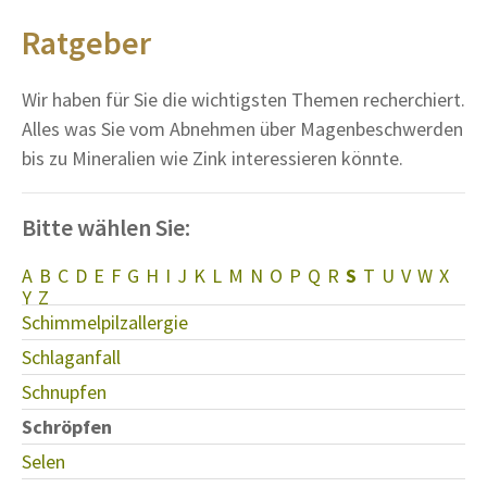
Ratgeber
Wir haben für Sie die wichtigsten Themen recherchiert.
Alles was Sie vom Abnehmen über Magenbeschwerden
bis zu Mineralien wie Zink interessieren könnte.
Bitte wählen Sie:
A
B
C
D
E
F
G
H
I
J
K
L
M
N
O
P
Q
R
S
T
U
V
W
X
Y
Z
Schimmelpilzallergie
Schlaganfall
Schnupfen
Schröpfen
Selen