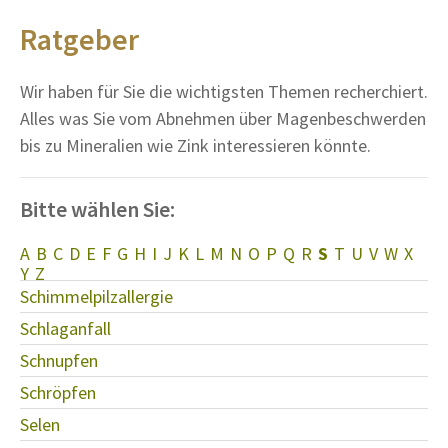
Ratgeber
Wir haben für Sie die wichtigsten Themen recherchiert.
Alles was Sie vom Abnehmen über Magenbeschwerden
bis zu Mineralien wie Zink interessieren könnte.
Bitte wählen Sie:
A
B
C
D
E
F
G
H
I
J
K
L
M
N
O
P
Q
R
S
T
U
V
W
X
Y
Z
Schimmelpilzallergie
Schlaganfall
Schnupfen
Schröpfen
Selen